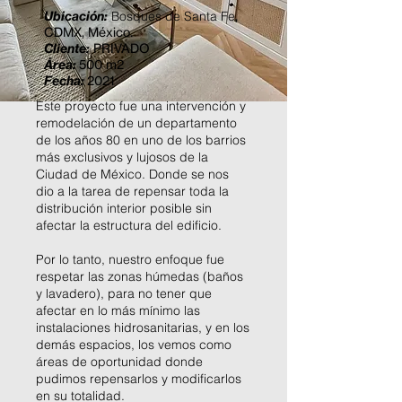
Ubicación:
Bosques de Santa Fe
,
CDMX, México.
Cliente:
PRIVADO
Área:
500 m2
Fecha:
2021
Este proyecto fue una intervención y
remodelación de un departamento
de los años 80 en uno de los barrios
más exclusivos y lujosos de la
Ciudad de México. Donde se nos
dio a la tarea de repensar toda la
distribución interior posible sin
afectar la estructura del edificio.
Por lo tanto, nuestro enfoque fue
respetar las zonas húmedas (baños
y lavadero), para no tener que
afectar en lo más mínimo las
instalaciones hidrosanitarias, y en los
demás espacios, los vemos como
áreas de oportunidad donde
pudimos repensarlos y modificarlos
en su totalidad.